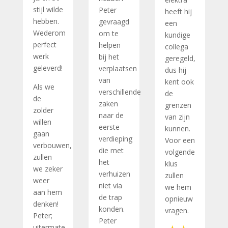
stijl wilde
Peter
heeft hij
hebben.
gevraagd
een
Wederom
om te
kundige
perfect
helpen
collega
werk
bij het
geregeld,
geleverd!
verplaatsen
dus hij
van
kent ook
Als we
verschillende
de
de
zaken
grenzen
zolder
naar de
van zijn
willen
eerste
kunnen.
gaan
verdieping
Voor een
verbouwen,
die met
volgende
zullen
het
klus
we zeker
verhuizen
zullen
weer
niet via
we hem
aan hem
de trap
opnieuw
denken!
konden.
vragen.
Peter;
Peter
uitermate