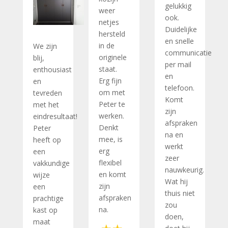
gelukkig
weer
ook.
netjes
Duidelijke
hersteld
en snelle
in de
We zijn
communicatie
originele
blij,
per mail
staat.
enthousiast
en
Erg fijn
en
telefoon.
om met
tevreden
Komt
Peter te
met het
zijn
werken.
eindresultaat!
afspraken
Denkt
Peter
na en
mee, is
heeft op
werkt
erg
een
zeer
flexibel
vakkundige
nauwkeurig.
en komt
wijze
Wat hij
zijn
een
thuis niet
afspraken
prachtige
zou
na.
kast op
doen,
maat