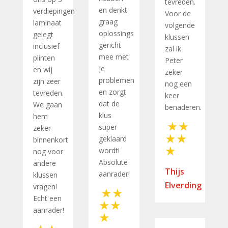
tevreden.
en denkt
verdiepingen
Voor de
graag
laminaat
volgende
oplossings
gelegt
klussen
gericht
inclusief
zal ik
mee met
plinten
Peter
je
en wij
zeker
problemen
zijn zeer
nog een
en zorgt
tevreden.
keer
dat de
We gaan
benaderen.
klus
hem
super
zeker
geklaard
binnenkort
wordt!
nog voor
Absolute
andere
Thijs
aanrader!
klussen
Elverding
vragen!
Echt een
aanrader!