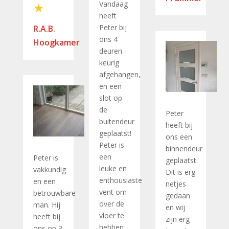
Vandaag
heeft
Peter bij
R.A.B.
ons 4
Hoogkamer
deuren
keurig
afgehangen,
en een
slot op
de
Peter
buitendeur
heeft bij
geplaatst!
ons een
Peter is
binnendeur
een
Peter is
geplaatst.
leuke en
vakkundig
Dit is erg
enthousiaste
en een
netjes
vent om
betrouwbare
gedaan
over de
man. Hij
en wij
vloer te
heeft bij
zijn erg
hebben
ons op 3