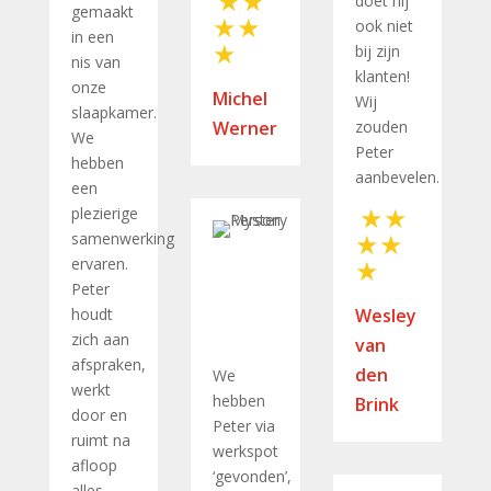
doet hij
gemaakt
ook niet
in een
bij zijn
nis van
klanten!
onze
Michel
Wij
slaapkamer.
Werner
zouden
We
Peter
hebben
aanbevelen.
een
plezierige
samenwerking
ervaren.
Peter
houdt
Wesley
zich aan
van
afspraken,
den
We
werkt
hebben
Brink
door en
Peter via
ruimt na
werkspot
afloop
‘gevonden’,
alles