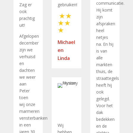
communicatie.
Zag er
gebruiken!
Hij komt
ook
zijn
prachtig
afspraken
uit!
heel
Afgelopen
netjes
Michael
december
na. En hij
zijn we
en
is van
verhuisd
Linda
alle
en
markten
dachten
thuis, de
we weer
straattegels
aan
heeft hij
Peter
ook
toen
gelegd.
wij onze
Voor het
marmeren
dak
vensterbanken
bedekken
in een
Wij
en de
jaren 30
hebben
elektra