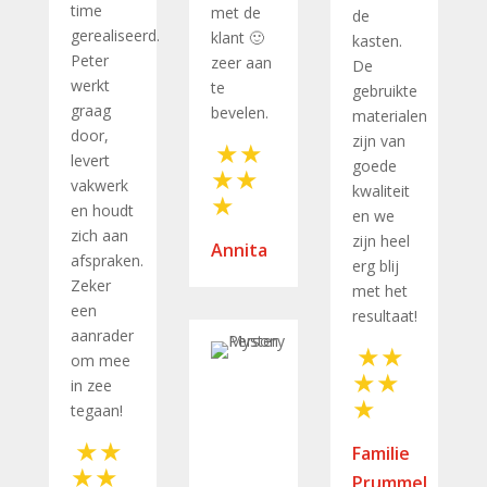
time
met de
de
gerealiseerd.
klant 🙂
kasten.
Peter
zeer aan
De
werkt
te
gebruikte
graag
bevelen.
materialen
door,
zijn van
levert
goede
vakwerk
kwaliteit
en houdt
en we
zich aan
zijn heel
Annita
afspraken.
erg blij
Zeker
met het
een
resultaat!
aanrader
om mee
in zee
tegaan!
Familie
Prummel