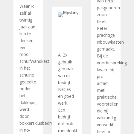
van onze
Waar ik
pasgeboren
zelf al
zoon
twintig
heeft
jaar aan
Peter
liep te
prachtige
denken,
inbouwkasten
een
gemaakt.
mooi
Al 2x
Bij de
schuifwandkast
gebruik
voorbespreking
in het
gemaakt
kwam hij
schuine
van dit
pro-
gedeelte
bedrijf.
actief
onder
Netjes
met
het
en goed
praktische
dakkapel,
werk.
voorstellen
werd
Een
die hij
door
bedrijf
vakkundig
bokkersklusbedrijf
dat ook
verwerkt
in no-
meedenkt
heeft in