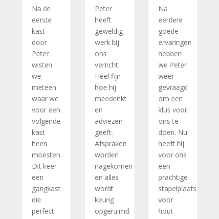
Na de
Peter
Na
eerste
heeft
eerdere
kast
geweldig
goede
door
werk bij
ervaringen
Peter
ons
hebben
wisten
verricht.
we Peter
we
Heel fijn
weer
meteen
hoe hij
gevraagd
waar we
meedenkt
om een
voor een
en
klus voor
volgende
adviezen
ons te
kast
geeft.
doen. Nu
heen
Afspraken
heeft hij
moesten.
worden
voor ons
Dit keer
nagekomen
een
een
en alles
prachtige
gangkast
wordt
stapelplaats
die
keurig
voor
perfect
opgeruimd.
hout