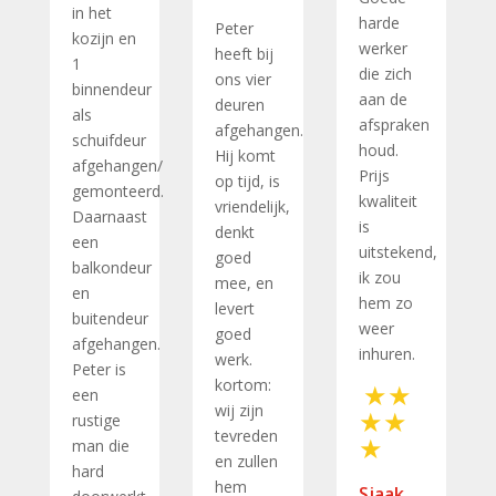
in het
harde
Peter
kozijn en
werker
heeft bij
1
die zich
ons vier
binnendeur
aan de
deuren
als
afspraken
afgehangen.
schuifdeur
houd.
Hij komt
afgehangen/
Prijs
op tijd, is
gemonteerd.
kwaliteit
vriendelijk,
Daarnaast
is
denkt
een
uitstekend,
goed
balkondeur
ik zou
mee, en
en
hem zo
levert
buitendeur
weer
goed
afgehangen.
inhuren.
werk.
Peter is
kortom:
een
wij zijn
rustige
tevreden
man die
en zullen
hard
hem
Sjaak