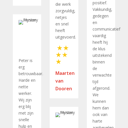
positief.
die werk
Vakkundig,
zorgvuldig,
gedegen
netjes
en
en snel
communicatief
heeft
vaardig
uitgevoerd.
heeft hij
de klus
uitstekend
Peter is
binnen
erg
de
Maarten
betrouwbaar.
verwachte
Harde en
van
tijd
nette
Dooren
afgerond.
werker.
We
Wij zijn
kunnen
erg blij
hem dan
met zijn
ook van
snelle
harte
hulp en
aanbevelen.