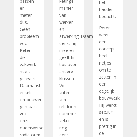
passen
keurige
het
en
manier
hadden
meten
van
bedacht.
dus.
werken
Peter
Geen
en
weet
probleem
afwerking. Daarnaast
een
voor
denkt hij
concept
Peter,
mee en
heel
die
geeft hij
netjes
vakwerk
tips over
om te
heeft
andere
zetten in
geleverd!
klussen.
een
Daarnaast
Wij
degelijk
enkele
zullen
bouwwerk.
ombouwen
zijn
Hij werkt
gemaakt
telefoon
secuur
voor
nummer
en is
onze
zeker
prettig in
ouderwetse
nog
de
radiatoren.
eens