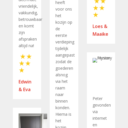
heeft
vriendelijk,
voor ons
vakkundig,
het
betrouwbaar
kozijn op
en komt
Loes &
de
zijn
Maaike
eerste
afspraken
verdieping
altijd na!
tijdelijk
aangepast
zodat de
goederen
alsnog
Edwin
via het
raam
& Eva
naar
Peter
binnen
gevonden
konden.
via
Hierna is
internet
het
en
kozijn