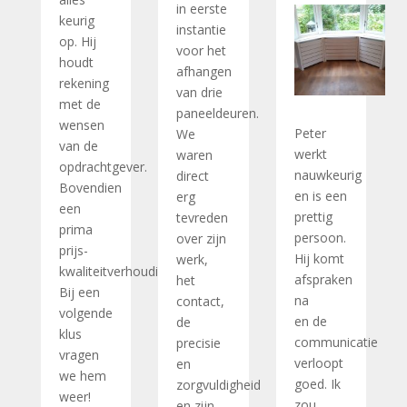
in eerste
keurig
instantie
op. Hij
voor het
houdt
afhangen
rekening
van drie
met de
paneeldeuren.
wensen
Peter
We
van de
werkt
waren
opdrachtgever.
nauwkeurig
direct
Bovendien
en is een
erg
een
prettig
tevreden
prima
persoon.
over zijn
prijs-
Hij komt
werk,
kwaliteitverhouding!
afspraken
het
Bij een
na
contact,
volgende
en de
de
klus
communicatie
precisie
vragen
verloopt
en
we hem
goed. Ik
zorgvuldigheid
weer!
zou
en zijn