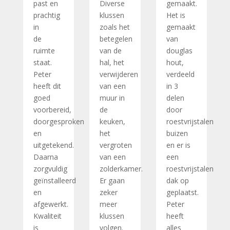
past en
Diverse
gemaakt.
prachtig
klussen
Het is
in
zoals het
gemaakt
de
betegelen
van
ruimte
van de
douglas
staat.
hal, het
hout,
Peter
verwijderen
verdeeld
heeft dit
van een
in 3
goed
muur in
delen
voorbereid,
de
door
doorgesproken
keuken,
roestvrijstalen
en
het
buizen
uitgetekend.
vergroten
en er is
Daarna
van een
een
zorgvuldig
zolderkamer.
roestvrijstalen
geïnstalleerd
Er gaan
dak op
en
zeker
geplaatst.
afgewerkt.
meer
Peter
Kwaliteit
klussen
heeft
is
volgen.
alles